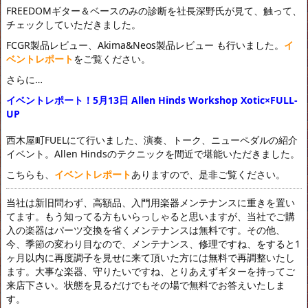
FREEDOMギター＆ベースのみの診断を社長深野氏が見て、触って、
チェックしていただきました。
FCGR製品レビュー、Akima&Neos製品レビュー も行いました。
イ
ベントレポート
をご覧ください。
さらに…
イベントレポート！5月13日 Allen Hinds Workshop Xotic×FULL-
UP
西木屋町FUELにて行いました、演奏、トーク、ニューペダルの紹介
イベント。Allen Hindsのテクニックを間近で堪能いただきました。
こちらも、
イベントレポート
ありますので、是非ご覧ください。
当社は新旧問わず、高額品、入門用楽器メンテナンスに重きを置い
てます。もう知ってる方もいらっしゃると思いますが、当社でご購
入の楽器はパーツ交換を省くメンテナンスは無料です。その他、
今、季節の変わり目なので、メンテナンス、修理ですね、をすると1
ヶ月以内に再度調子を見せに来て頂いた方には無料で再調整いたし
ます。大事な楽器、守りたいですね、とりあえずギターを持ってご
来店下さい。状態を見るだけでもその場で無料でお答えいたしま
す。