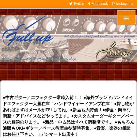
Twitter
Facebook
Instagram

●中古ギター／エフェクター常時入荷！！ ●海外ブランドハンドメイ
ドエフェクター大量在庫！ハンドワイヤードアンプ在庫！●探し物が
あればまずはメールかTELしてね。●新品も大特価！●修理・簡単な
調整・アドバイスなどやってます。●カスタムオーダーギター／ベー
スの相談のります。 ●新品・中古品はすべて調整済です。 ●もちろん
通販もOK!●ギター／ベース教室生徒随時募集。●音楽、楽器の相談
はお任せ下さい。 ♪デジマート出店中！