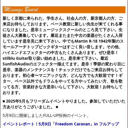
新しく京都に来られた、学生さん、社会人の方、新京都人の方、ご
来店お待ちしております。ベース教室に新しい先生が来てくれる事
になりました。是非ミュージックスクールのところ見て下さい。生
徒さん大募集しています。最近またまた中古の楽器がたくさん入荷
しています是非見に来て下さい。中でもMartin R-18 1942年製のス
モールアーチトップピックギターはすごく良い音します。その他、
ハイエンドエフェクターの中古もたくさんあります。ぜひ是非！
stilblu Guitar取り扱い始めました。是非来て下さい。最近
SunfishAudioのエフェクター揃えてます。是非！
季節の変わり目に
是非、楽器のメンテナンスを！チェックだけでもご来店お待ちして
おります。初心者〜マニアックな方、どんな方でも大歓迎です！ギ
ター、ベース以外でもドラムをやってる方やってみたい方、歌を歌
ってる方、音楽好きな方是非いらして下さい。大歓迎！お待ちして
おります。
■ 2025年5月もフリーダムイベントやりました。参加していただいた
方ありがとうございました。
■
5月9日に開催しましたFULL-UP恒例のイベント。
イベントレポート！5月9日「Freedom Caravan」in フルアップ