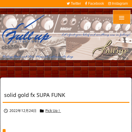
Twitter
Facebook
Instagram

solid gold fx SUPA FUNK
2022年12月24日
Pick Up！

